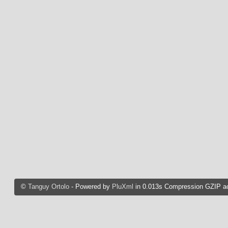
©
Tanguy Ortolo
- Powered by
PluXml
in 0.013s Compression GZIP ac