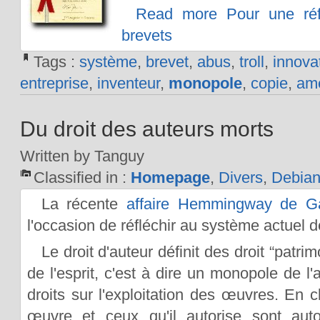
Read more Pour une ré
brevets
Tags :
système
,
brevet
,
abus
,
troll
,
innova
entreprise
,
inventeur
,
monopole
,
copie
,
amé
Du droit des auteurs morts
Written by Tanguy
Classified in :
Homepage
,
Divers
,
Debia
La récente
affaire Hemmingway de Gal
l'occasion de réfléchir au système actuel de
Le droit d'auteur définit des droit “patr
de l'esprit, c'est à dire un monopole de l'
droits sur l'exploitation des œuvres. En cl
œuvre et ceux qu'il autorise sont autor