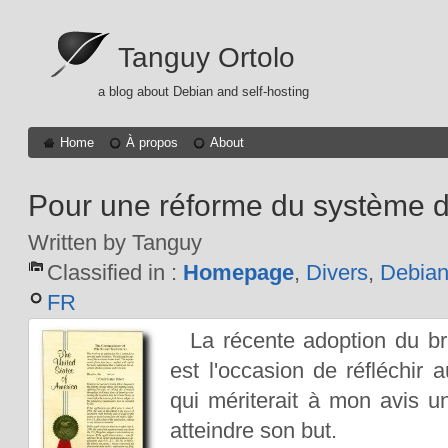
Tanguy Ortolo
a blog about Debian and self-hosting
Home
À propos
About
Pour une réforme du système d
Written by Tanguy
Classified in :
Homepage
,
Divers
,
Debia
FR
La récente adoption du br
est l'occasion de réfléchir
qui mériterait à mon avis 
atteindre son but.