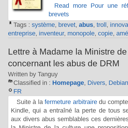
Read more Pour une ré
brevets
Tags :
système
,
brevet
,
abus
,
troll
,
innova
entreprise
,
inventeur
,
monopole
,
copie
,
amél
Lettre à Madame la Ministre de 
concernant les abus de DRM
Written by Tanguy
Classified in :
Homepage
,
Divers
,
Debia
FR
Suite à la
fermeture arbitraire
du compte 
Kindle, qui a entraîné la perte de tous s
aux divers abus semblables ces dernières
la Ministre de la culture une proposition 