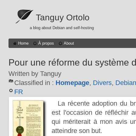
Tanguy Ortolo
a blog about Debian and self-hosting
Home
À propos
About
Pour une réforme du système d
Written by Tanguy
Classified in :
Homepage
,
Divers
,
Debia
FR
La récente adoption du br
est l'occasion de réfléchir
qui mériterait à mon avis 
atteindre son but.