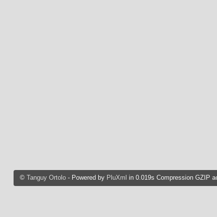
©
Tanguy Ortolo
- Powered by
PluXml
in 0.019s Compression GZIP ac