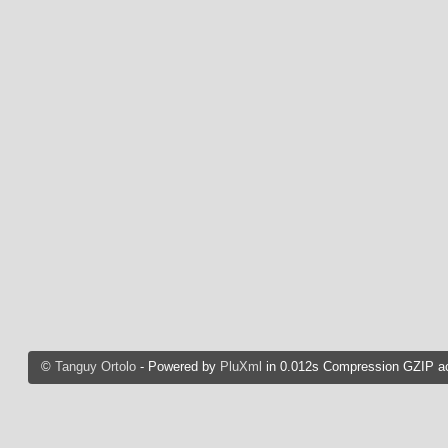
©
Tanguy Ortolo
- Powered by
PluXml
in 0.012s Compression GZIP ac