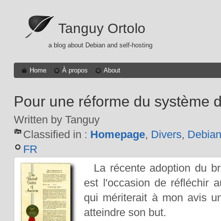
Tanguy Ortolo
a blog about Debian and self-hosting
Home
À propos
About
Pour une réforme du système d
Written by Tanguy
Classified in :
Homepage
,
Divers
,
Debia
FR
La récente adoption du br
est l'occasion de réfléchir
qui mériterait à mon avis 
atteindre son but.