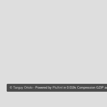
©
Tanguy Ortolo
- Powered by
PluXml
in 0.019s Compression GZIP ac