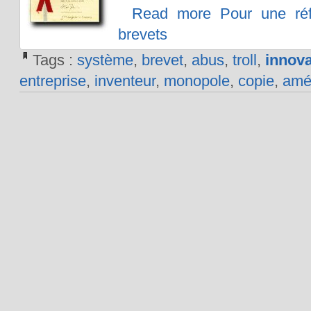
Read more Pour une ré
brevets
Tags :
système
,
brevet
,
abus
,
troll
,
innova
entreprise
,
inventeur
,
monopole
,
copie
,
amél