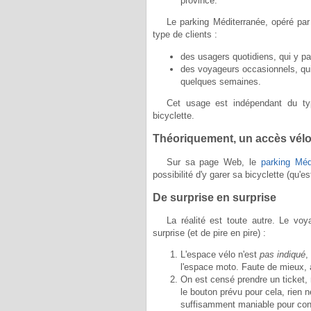
province.
Le parking Méditerranée, opéré pa
type de clients :
des usagers quotidiens, qui y par
des voyageurs occasionnels, qui
quelques semaines.
Cet usage est indépendant du typ
bicyclette.
Théoriquement, un accès vél
Sur sa page Web, le
parking Méd
possibilité d'y garer sa bicyclette (qu'es
De surprise en surprise
La réalité est toute autre. Le vo
surprise (et de pire en pire) :
L'espace vélo n'est
pas indiqué
,
l'espace moto. Faute de mieux, a
On est censé prendre un ticket
le bouton prévu pour cela, rien n
suffisamment maniable pour cont