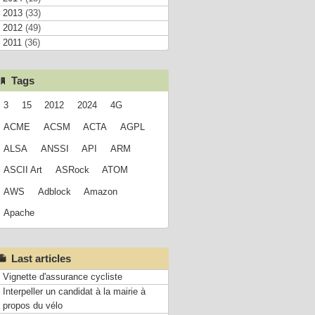
2013
(33)
2012
(49)
2011
(36)
Tags
3
15
2012
2024
4G
ACME
ACSM
ACTA
AGPL
ALSA
ANSSI
API
ARM
ASCII Art
ASRock
ATOM
AWS
Adblock
Amazon
Apache
Last articles
Vignette d'assurance cycliste
Interpeller un candidat à la mairie à
propos du vélo