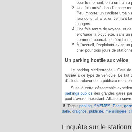
pour le moment, on a un train à
Une fois arrivé dans l'espace m
Peu importe, un cycliste urbain 
fera donc l'affaire, en vérifiant
usagers.
Une fois rentré de voyage, et de 
enchaîné
la bicyclette, sans un 
comment pourrait-elle être bien 
À l'accueil, l'exploitant exige u
cher pour trois jours de statio
Un parking hostile aux vélos
Le parking Méditerranée - Gare de 
hostile
à ce type de véhicule. Le fait d'
d'ailleurs relèver de la publicité menso
Suite à cette désagréable expéri
parkings publics
des grandes gares pari
peut s'avérer inexistant. Affaire à suivre
Tags :
parking
,
SAEMES
,
Paris
,
gare
dalle
,
craignos
,
publicité
,
mensongère
,
c
Enquête sur le station