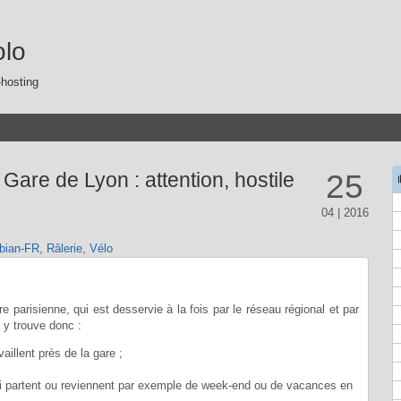
olo
-hosting
Gare de Lyon : attention, hostile
25
04 | 2016
bian-FR
,
Râlerie
,
Vélo
 parisienne, qui est desservie à la fois par le réseau régional et par
 y trouve donc :
vaillent près de la gare ;
i partent ou reviennent par exemple de week-end ou de vacances en