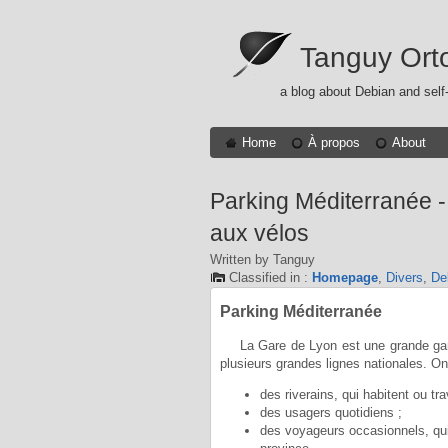
Tanguy Ort
a blog about Debian and self
Home
À propos
About
Parking Méditerranée - 
aux vélos
Written by Tanguy
Classified in :
Homepage
,
Divers
,
De
Parking Méditerranée
La Gare de Lyon est une grande gare
plusieurs grandes lignes nationales. On
des riverains, qui habitent ou tra
des usagers quotidiens ;
des voyageurs occasionnels, qu