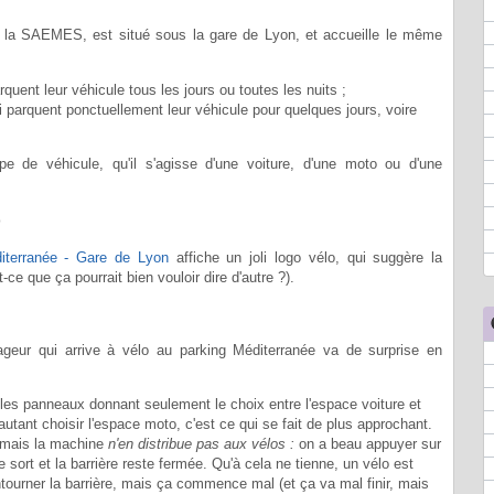
r la SAEMES, est situé sous la gare de Lyon, et accueille le même
quent leur véhicule tous les jours ou toutes les nuits ;
 parquent ponctuellement leur véhicule pour quelques jours, voire
e de véhicule, qu'il s'agisse d'une voiture, d'une moto ou d'une
o
iterranée - Gare de Lyon
affiche un joli logo vélo, qui suggère la
t-ce que ça pourrait bien vouloir dire d'autre ?).
yageur qui arrive à vélo au parking Méditerranée va de surprise en
 les panneaux donnant seulement le choix entre l'espace voiture et
utant choisir l'espace moto, c'est ce qui se fait de plus approchant.
, mais la machine
n'en distribue pas aux vélos :
on a beau appuyer sur
e sort et la barrière reste fermée. Qu'à cela ne tienne, un vélo est
ourner la barrière, mais ça commence mal (et ça va mal finir, mais