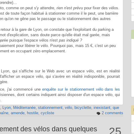
 prendre)…
oto, comme on peut s'y attendre,
rien n'est prévu
pour fixer des vélos.
est de toute façon habitué à stationner comme il le peut, une barrière
 bien qu'on ne gêne pas le passage ou le stationnement des autres
retour à la gare de Lyon, on constate que l'exploitant du parking a
mot d'explication, sans doute parce qu'elle était mal garée, mais
garée puisque l'espace vélos n'est
pas indiqué ?
n paiement pour libérer le vélo. Pourquoi pas, mais 15 €, c'est un peu
nnement en occupant zéro emplacement.
Lyon, qui s'affiche sur le Web avec un espace vélo, est en réalité
afficher un espace vélo, qui s'avère en réalité indisponible, pourrait
ngère.
ence, j'ai commencé une
enquête sur le stationnement vélo dans les
siennes, dont certains indiquent ainsi disposer d'un espace vélo, qui
.
,
Lyon
,
Méditerranée
,
stationnement
,
vélo
,
bicyclette
,
inexistant
,
que
haîne
,
amende
,
hostile
,
cycliste
2 comments
nement des vélos dans quelques
25