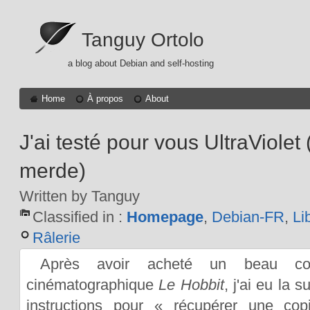
Tanguy Ortolo
a blog about Debian and self-hosting
Home
À propos
About
J'ai testé pour vous UltraViolet 
merde)
Written by Tanguy
Classified in :
Homepage
,
Debian-FR
,
Li
Râlerie
Après avoir acheté un beau coff
cinématographique
Le Hobbit
, j'ai eu la 
instructions pour « récupérer une co