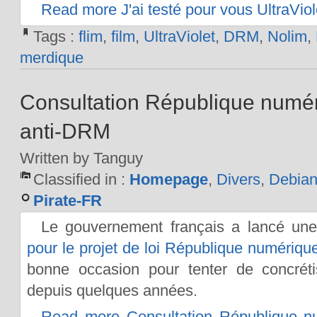
Read more J'ai testé pour vous UltraViole
Tags :
flim
,
film
,
UltraViolet
,
DRM
,
Nolim
,
merdique
Consultation République numéri
anti-DRM
Written by Tanguy
Classified in :
Homepage
,
Divers
,
Debia
Pirate-FR
Le gouvernement français a lancé un
pour le projet de loi République numériqu
bonne occasion pour tenter de concréti
depuis quelques années.
Read more Consultation République num