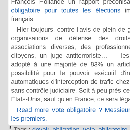
François Hollande un rapport préconi
obligatoire pour toutes les élections
imp
français.
Hier toujours, contre l'avis de plein d
organisations de défense des droi
associations diverses, des professionne
citoyens, un juge antiterroriste… — les
adopté à une majorité de 83% un article
possibilité pour le pouvoir exécutif d'in
automatiques d'interception de trafic che
sans contrôle judiciaire. Soit à peu près c
États-Unis, sauf qu'en France, ce sera léga
Read more Vote obligatoire ? Messieur
les premiers.
Tags :
devoir
,
obligation
,
vote
,
obligatoire