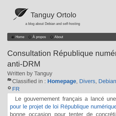
Tanguy Ortolo
a blog about Debian and self-hosting
Home
À propos
About
Consultation République numéri
anti-DRM
Written by Tanguy
Classified in :
Homepage
,
Divers
,
Debia
FR
Le gouvernement français a lancé un
pour le projet de loi République numériqu
bonne occasion pour tenter de concréti