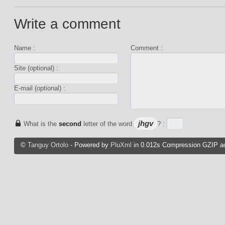
Write a comment
Name :
Comment :
Site (optional) :
E-mail (optional) :
jhgv
What is the
second
letter of the word
? :
©
Tanguy Ortolo
- Powered by
PluXml
in 0.012s Compression GZIP ac