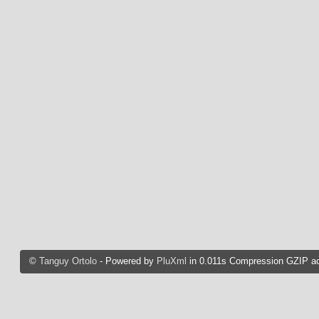
©
Tanguy Ortolo
- Powered by
PluXml
in 0.011s Compression GZIP ac