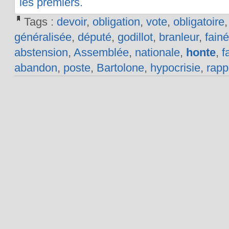
les premiers.
Tags :
devoir
,
obligation
,
vote
,
obligatoire
généralisée
,
député
,
godillot
,
branleur
,
fain
abstension
,
Assemblée
,
nationale
,
honte
,
f
abandon
,
poste
,
Bartolone
,
hypocrisie
,
rapp