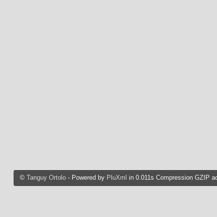
©
Tanguy Ortolo
- Powered by
PluXml
in 0.011s Compression GZIP ac