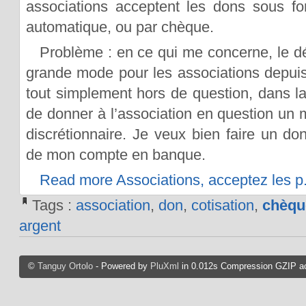
associations acceptent les dons sous f
automatique, ou par chèque.
Problème : en ce qui me concerne, le dé
grande mode pour les associations depui
tout simplement hors de question, dans la
de donner à l’association en question un
discrétionnaire. Je veux bien faire un do
de mon compte en banque.
Read more Associations, acceptez les p.
Tags :
association
,
don
,
cotisation
,
chèqu
argent
©
Tanguy Ortolo
- Powered by
PluXml
in 0.012s Compression GZIP ac