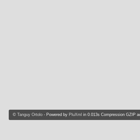
©
Tanguy Ortolo
- Powered by
PluXml
in 0.013s Compression GZIP ac