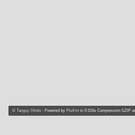
©
Tanguy Ortolo
- Powered by
PluXml
in 0.016s Compression GZIP ac