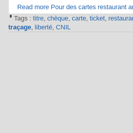
Read more Pour des cartes restaurant 
Tags :
titre
,
chèque
,
carte
,
ticket
,
restaura
traçage
,
liberté
,
CNIL