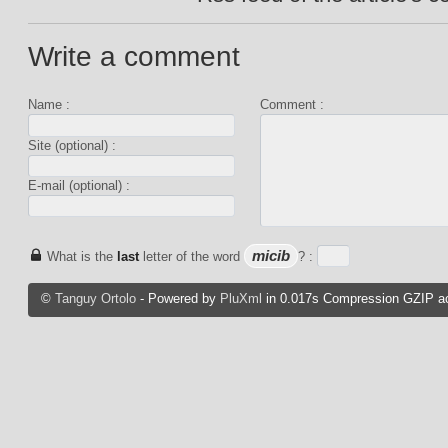
Write a comment
Name :
Comment :
Site (optional) :
E-mail (optional) :
micib
What is the
last
letter of the word
? :
©
Tanguy Ortolo
- Powered by
PluXml
in 0.017s Compression GZIP ac