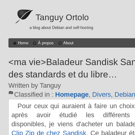
Tanguy Ortolo
a blog about Debian and self-hosting
Home
À propos
About
<ma vie>Baladeur Sandisk Sans
des standards et du libre…
Written by Tanguy
Classified in :
Homepage
,
Divers
,
Debia
Pour ceux qui auraient à faire un choix 
après avoir étudié les différents
disponibles, je viens d'acheter un bala
Clip Zip de chez Sandisk
. Ce baladeur éta