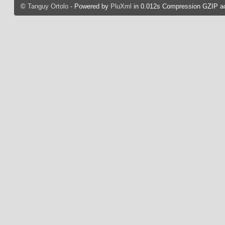
©
Tanguy Ortolo
- Powered by
PluXml
in 0.012s Compression GZIP ac