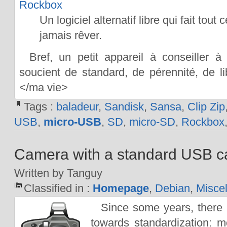
Rockbox
Un logiciel alternatif libre qui fait tou
jamais rêver.
Bref, un petit appareil à conseiller 
soucient de standard, de pérennité, de li
</ma vie>
Tags :
baladeur
,
Sandisk
,
Sansa
,
Clip Zip
USB
,
micro-USB
,
SD
,
micro-SD
,
Rockbox
Camera with a standard USB c
Written by Tanguy
Classified in :
Homepage
,
Debian
,
Misce
Since some years, ther
towards standardization: 