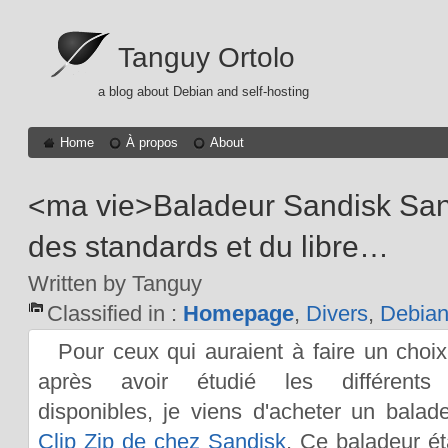
Tanguy Ortolo
a blog about Debian and self-hosting
Home
À propos
About
<ma vie>Baladeur Sandisk Sans
des standards et du libre…
Written by Tanguy
Classified in :
Homepage
,
Divers
,
Debia
Pour ceux qui auraient à faire un choix 
après avoir étudié les différents
disponibles, je viens d'acheter un bala
Clip Zip de chez Sandisk
. Ce baladeur éta