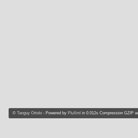
©
Tanguy Ortolo
- Powered by
PluXml
in 0.012s Compression GZIP ac