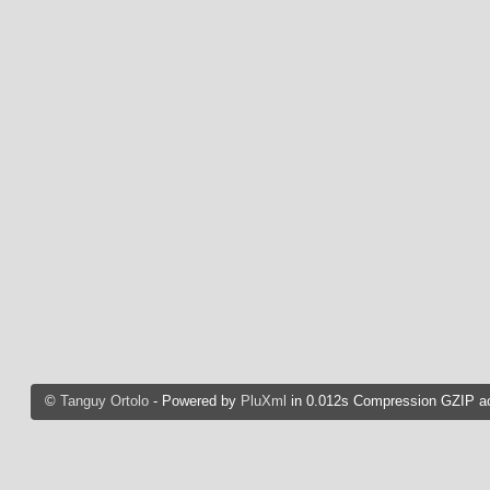
©
Tanguy Ortolo
- Powered by
PluXml
in 0.012s Compression GZIP ac