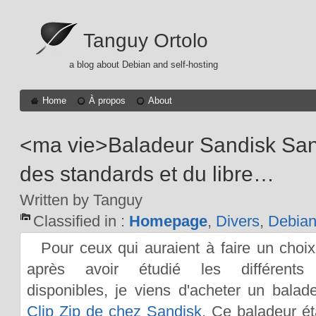
Tanguy Ortolo
a blog about Debian and self-hosting
Home
À propos
About
<ma vie>Baladeur Sandisk Sans
des standards et du libre…
Written by Tanguy
Classified in :
Homepage
,
Divers
,
Debia
Pour ceux qui auraient à faire un choix 
après avoir étudié les différents
disponibles, je viens d'acheter un bala
Clip Zip de chez Sandisk
. Ce baladeur éta