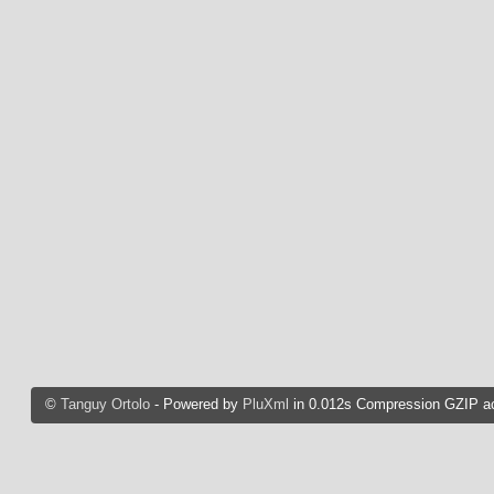
©
Tanguy Ortolo
- Powered by
PluXml
in 0.012s Compression GZIP ac