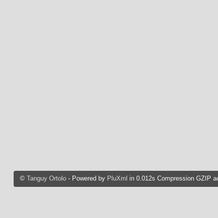
©
Tanguy Ortolo
- Powered by
PluXml
in 0.012s Compression GZIP ac