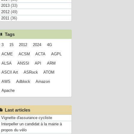
2013
(33)
2012
(49)
2011
(36)
Tags
3
15
2012
2024
4G
ACME
ACSM
ACTA
AGPL
ALSA
ANSSI
API
ARM
ASCII Art
ASRock
ATOM
AWS
Adblock
Amazon
Apache
Last articles
Vignette d'assurance cycliste
Interpeller un candidat à la mairie à
propos du vélo