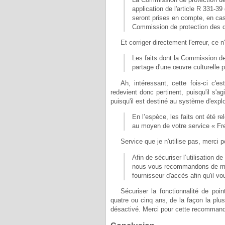
application de l'article R 331-39
seront prises en compte, en cas 
Commission de protection des d
Et corriger directement l'erreur, ce 
Les faits dont la Commission de
partage d'une œuvre culturelle pr
Ah, intéressant, cette fois-ci c'
redevient donc pertinent, puisqu'il s'agit
puisqu'il est destiné au système d'explo
En l’espèce, les faits ont été r
au moyen de votre service « Fre
Service que je n'utilise pas, merci
Afin de sécuriser l’utilisation d
nous vous recommandons de mod
fournisseur d'accès afin qu'il v
Sécuriser la fonctionnalité de poi
quatre ou cinq ans, de la façon la plus
désactivé. Merci pour cette recommanda