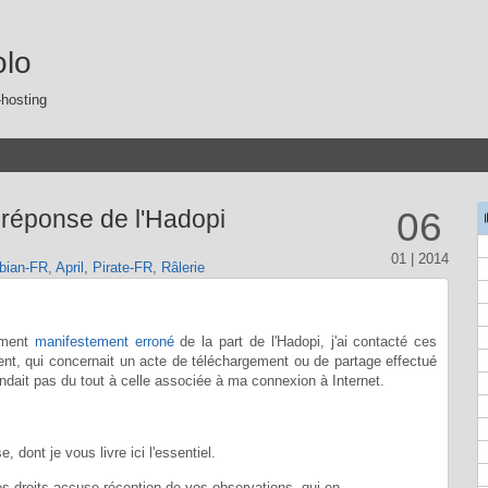
olo
-hosting
 réponse de l'Hadopi
06
01 | 2014
bian-FR
,
April
,
Pirate-FR
,
Râlerie
sement
manifestement erroné
de la part de l'Hadopi, j'ai contacté ces
ent, qui concernait un acte de téléchargement ou de partage effectué
dait pas du tout à celle associée à ma connexion à Internet.
, dont je vous livre ici l'essentiel.
s droits accuse réception de vos observations, qui en