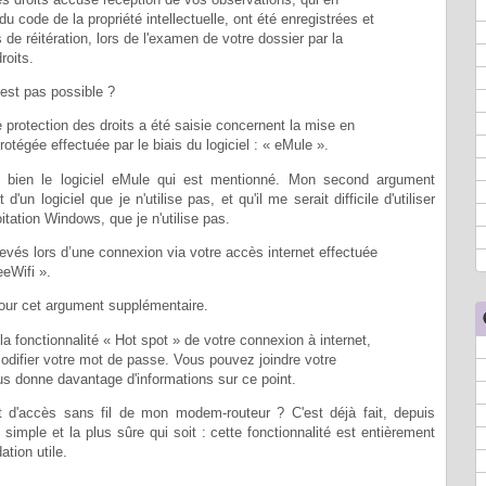
 du code de la propriété intellectuelle, ont été enregistrées et
de réitération, lors de l'examen de votre dossier par la
roits.
n'est pas possible ?
 protection des droits a été saisie concernent la mise en
otégée effectuée par le biais du logiciel : « eMule ».
est bien le logiciel eMule qui est mentionné. Mon second argument
 d'un logiciel que je n'utilise pas, et qu'il me serait difficile d'utiliser
itation Windows, que je n'utilise pas.
elevés lors d’une connexion via votre accès internet effectuée
eWifi ».
 pour cet argument supplémentaire.
e la fonctionnalité « Hot spot » de votre connexion à internet,
ifier votre mot de passe. Vous pouvez joindre votre
ous donne davantage d'informations sur ce point.
nt d'accès sans fil de mon modem-routeur ? C'est déjà fait, depuis
 simple et la plus sûre qui soit : cette fonctionnalité est entièrement
tion utile.