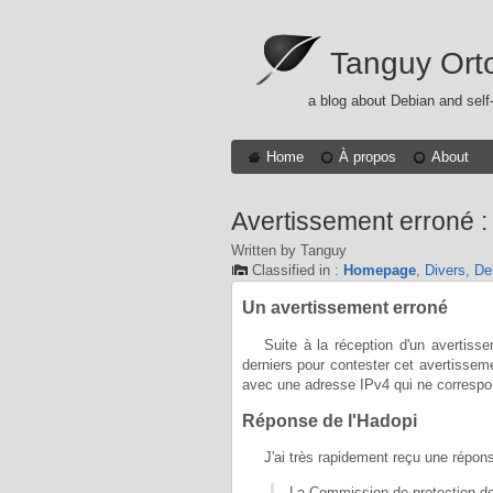
Tanguy Ort
a blog about Debian and self
Home
À propos
About
Avertissement erroné :
Written by Tanguy
Classified in :
Homepage
,
Divers
,
De
Un avertissement erroné
Suite à la réception d'un avertis
derniers pour contester cet avertissem
avec une adresse IPv4 qui ne correspon
Réponse de l'Hadopi
J'ai très rapidement reçu une réponse
La Commission de protection de