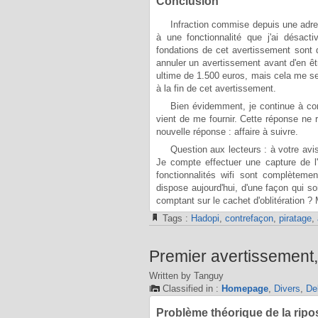
Conclusion
Infraction commise depuis une adress
à une fonctionnalité que j'ai désact
fondations de cet avertissement sont de
annuler un avertissement avant d'en êtr
ultime de 1.500 euros, mais cela me sem
à la fin de cet avertissement.
Bien évidemment, je continue à co
vient de me fournir. Cette réponse ne 
nouvelle réponse : affaire à suivre.
Question aux lecteurs : à votre avis
Je compte effectuer une capture de 
fonctionnalités wifi sont complèteme
dispose aujourd'hui, d'une façon qui s
comptant sur le cachet d'oblitération 
Tags :
Hadopi
,
contrefaçon
,
piratage
,
Premier avertissement,
Written by Tanguy
Classified in :
Homepage
,
Divers
,
De
Problème théorique de la ripo