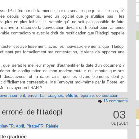
e IP différente de la mienne, par un service que je n'utilise pas, lié
ivée depuis longtemps, avec un logiciel que je n'utilise pas : les
 plus en plus faibles ! Il semble qu'il ne soit pas possible de faire
e arrivé à l'étape de la convocation devant un tribunal pour l'amende
ble contradictoire avec le droit de rectification que l'Hadopi rappelle
ntester cet avertissement, avec les nouveaux éléments que l'Hadopi
refusant pas formellement ma contestation, je viens d'y apporter une
, quel serait le meilleur moyen d’authentifier la date d'un document ?
l'écran de configuration de mon modem-routeur qui montre que ses
nt désactivées, et la dater, ainsi que les divers éléments dont je
oit difficilement contestable. Me l'envoyer moi-même par la Poste, en
? Me l'envoyer en LRAR ?
avertissement
,
erreur
,
fail
,
craignos
,
eMule
,
réponse
,
contestation
13 comments
 erroné, de l'Hadopi
03
01 | 2014
bian-FR
,
April
,
Pirate-FR
,
Râlerie
ste graduée