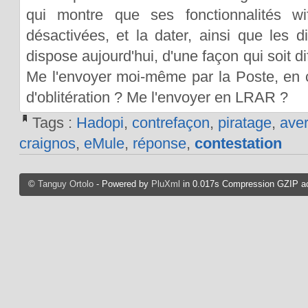
qui montre que ses fonctionnalités wi
désactivées, et la dater, ainsi que les d
dispose aujourd'hui, d'une façon qui soit di
Me l'envoyer moi-même par la Poste, en 
d'oblitération ? Me l'envoyer en LRAR ?
Tags :
Hadopi
,
contrefaçon
,
piratage
,
ave
craignos
,
eMule
,
réponse
,
contestation
©
Tanguy Ortolo
- Powered by
PluXml
in 0.017s Compression GZIP ac