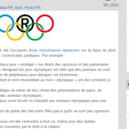
08 | 2012
bian-FR
,
April
,
Pirate-FR
t été l'occasion
d'une monstrueuse répression
sur la base du droit
s cochoncetés juridiques. Par exemple :
place pour « protéger » les droits des sponsors et des partenaires ;
ts désignant les jeux olympiques est telle que des journaux en sont
ser de périphrases pour désigner cet événement ;
ont le nom ressemblait au mot « olympique » ont été contraints à
igés de retirer de leur vitrine des présentations de pains, de
s des anneaux olympiques ;
 pour avoir tricoté un chandail aux anneaux olympiques pour une
ion de porter des tee-shirts Nike parce qu'ils ne sont pas sponsors
preuves ont été censurées à tout va, même pour des durées
e couvertes par le droit à la citation.