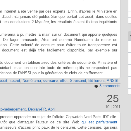
Internet a été vérifié par des experts. Enfin, d'après le Ministère en
d'audit n'a jamais été publié. Sur quoi portait cet audit, dans quelles
ont ses conclusions ? Mystère, les résultats étaient-ils trop inquiétants
 Numérama a pu mettre la main sur un document qui apporte quelques
lisée. De façon amusante, Atos ont sommé Numérama de retirer ce
ion. Cette volonté de censure pour éviter toute transparence est
ce document est déjà très facilement disponible, par exemple sur
n du document un tableau avec des critères de sécurité du Ministère et
quiétant, mais on constate toute de même qu'ils ne respectent pas
tions de l'ANSSI pour la génération de clefs de chiffrement.
audit
,
secret
,
Numérama
,
censure
,
effet
,
Streisand
,
BitTorrent
,
ANSSI
3 comments
25
10 | 2011
to-hébergement
,
Debian-FR
,
April
prendre apprendre au sujet de l'affaire Copwatch Nord-Paris IDF elle-
plutôt que d'attaquer l'auteur de ce site Web
qui est parfaitement
urnisseurs d'accès principaux de le censurer. Cette censure, qui sera