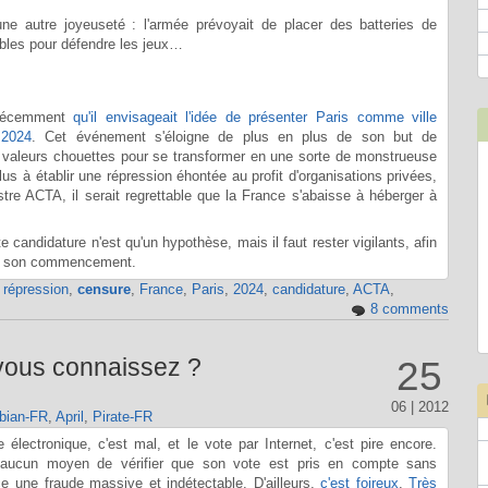
ne autre joyeuseté : l'armée prévoyait de placer des batteries de
ubles pour défendre les jeux…
é récemment
qu'il envisageait l'idée de présenter Paris comme ville
 2024
. Cet événement s'éloigne de plus en plus de son but de
res valeurs chouettes pour se transformer en une sorte de monstrueuse
plus à établir une répression éhontée au profit d'organisations privées,
tre ACTA, il serait regrettable que la France s'abaisse à héberger à
e candidature n'est qu'un hypothèse, mais il faut rester vigilants, afin
 dès son commencement.
,
répression
,
censure
,
France
,
Paris
,
2024
,
candidature
,
ACTA
,
8 comments
 vous connaissez ?
25
06 | 2012
bian-FR
,
April
,
Pirate-FR
électronique, c'est mal, et le vote par Internet, c'est pire encore.
 aucun moyen de vérifier que son vote est pris en compte sans
ce une fraude massive et indétectable. D'ailleurs,
c'est
foireux
.
Très