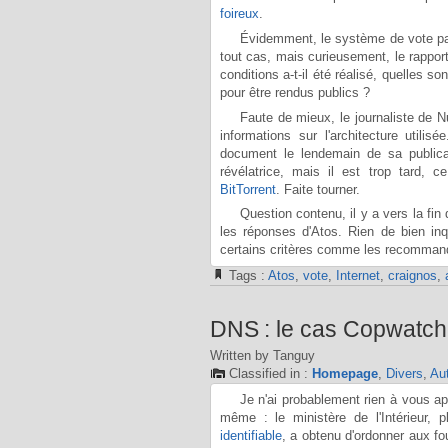
foireux
.
Évidemment, le système de vote par 
tout cas, mais curieusement, le rapport 
conditions a-t-il été réalisé, quelles s
pour être rendus publics ?
Faute de mieux, le journaliste de
informations sur l'architecture uti
document le lendemain de sa publicat
révélatrice, mais il est trop tard, 
BitTorrent
. Faite tourner.
Question contenu, il y a vers la fi
les réponses d'Atos. Rien de bien in
certains critères comme les recommanda
Tags :
Atos
,
vote
,
Internet
,
craignos
,
DNS : le cas Copwatch
Written by Tanguy
Classified in :
Homepage
,
Divers
,
Au
Je n'ai probablement rien à vous ap
même : le ministère de l'Intérieur, 
identifiable
, a obtenu d'ordonner aux fo