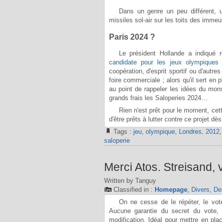
Dans un genre un peu différent, u
missiles sol-air sur les toits des imme
Paris 2024 ?
Le président Hollande a indiqu
candidate pour les jeux olympiques
coopération, d'esprit sportif ou d'aut
foire commerciale ; alors qu'il sert en 
au point de rappeler les idées du mons
grands frais les Saloperies 2024…
Rien n'est prêt pour le moment, cett
d'être prêts à lutter contre ce projet
Tags :
jeu
,
olympique
,
Londres
,
2012
saloperie
Merci Atos. Streisand,
Written by Tanguy
Classified in :
Homepage
,
Divers
,
De
On ne cesse de le répéter, le vote 
Aucune garantie du secret du vote,
modification. Idéal pour mettre en pla