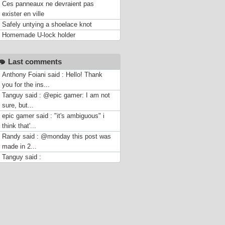
Ces panneaux ne devraient pas
exister en ville
Safely untying a shoelace knot
Homemade U-lock holder
Last comments
Anthony Foiani said : Hello! Thank
you for the ins...
Tanguy said : @epic gamer: I am not
sure, but...
epic gamer said : "it's ambiguous" i
think that'...
Randy said : @monday this post was
made in 2...
Tanguy said :