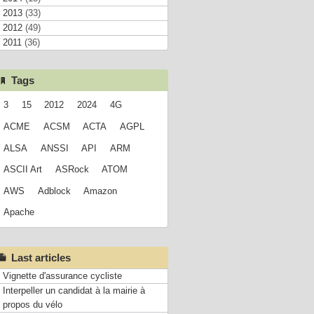
2013
(33)
2012
(49)
2011
(36)
Tags
3
15
2012
2024
4G
ACME
ACSM
ACTA
AGPL
ALSA
ANSSI
API
ARM
ASCII Art
ASRock
ATOM
AWS
Adblock
Amazon
Apache
Last articles
Vignette d'assurance cycliste
Interpeller un candidat à la mairie à
propos du vélo