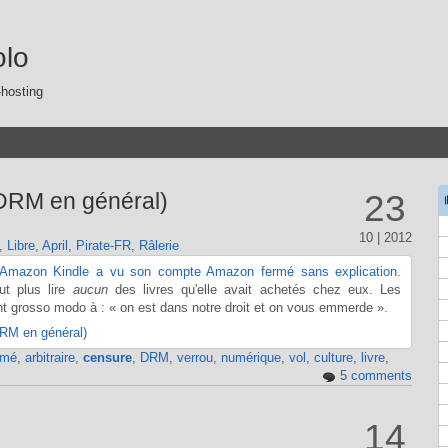
olo
-hosting
DRM en général)
23
10 | 2012
,
Libre
,
April
,
Pirate-FR
,
Râlerie
r Amazon Kindle a vu son compte Amazon fermé sans explication
.
ut plus lire
aucun
des livres qu'elle avait achetés chez eux. Les
t grosso modo à : « on est dans notre droit et on vous emmerde ».
RM en général)
rmé
,
arbitraire
,
censure
,
DRM
,
verrou
,
numérique
,
vol
,
culture
,
livre
,
5 comments
14