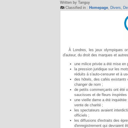
Written by Tanguy
Classified in :
Homepage
,
Divers
,
De
À Londres, les jeux olympiques on
d'auteur, du droit des marques et autre
une milice privée a été mise en 
la pression juridique sur les mo
réduits à s'auto-censurer et à u
des hôtels, des cafés
existants
d
changer de nom ;
de petits commerçants ont été obl
saucisses et de fleurs inspirée
une vieille dame a été inquiétée
vente de charité ;
les spectateurs avaient interdict
officiels ;
les diffusions d'extraits des é
d'enregistrement qui devraient êtr