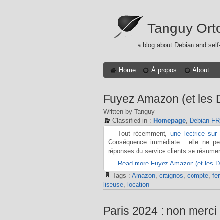
Tanguy Ort
a blog about Debian and self
Home
À propos
About
Fuyez Amazon (et les 
Written by Tanguy
Classified in :
Homepage
,
Debian-FR
Tout récemment,
une lectrice su
Conséquence immédiate : elle ne pe
réponses du service clients se résumen
Read more Fuyez Amazon (et les D
Tags :
Amazon
,
craignos
,
compte
,
fe
liseuse
,
location
Paris 2024 : non merci