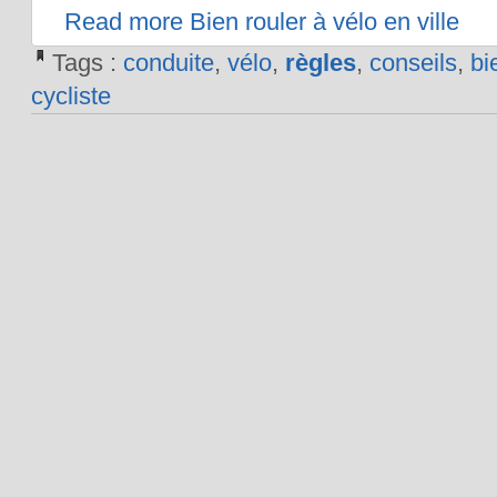
Read more Bien rouler à vélo en ville
Tags :
conduite
,
vélo
,
règles
,
conseils
,
bi
cycliste