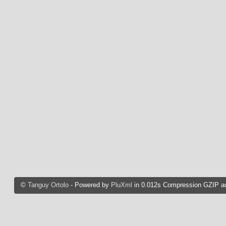
©
Tanguy Ortolo
- Powered by
PluXml
in 0.012s Compression GZIP ac