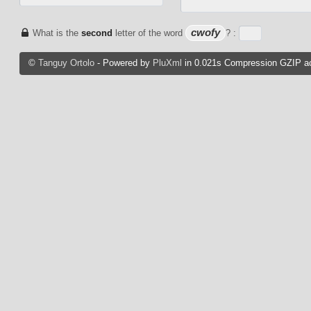
cwofy
What is the
second
letter of the word
? :
©
Tanguy Ortolo
- Powered by
PluXml
in 0.021s Compression GZIP ac