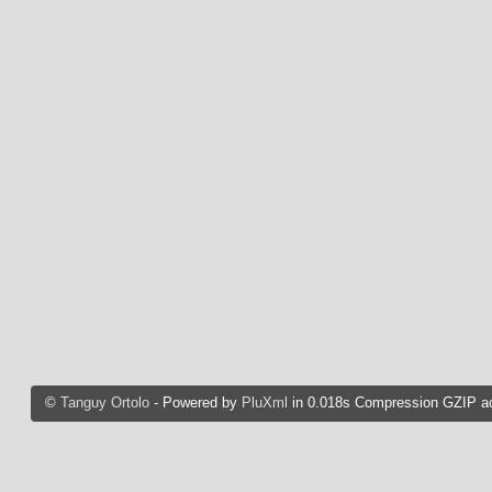
©
Tanguy Ortolo
- Powered by
PluXml
in 0.018s Compression GZIP ac