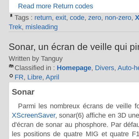
Read more Return codes
Tags :
return
,
exit
,
code
,
zero
,
non-zero
,
X
Trek
,
misleading
Sonar, un écran de veille qui p
Written by Tanguy
Classified in :
Homepage
,
Divers
,
Auto-h
FR
,
Libre
,
April
Sonar
Parmi les nombreux écrans de veille f
XScreenSaver
, sonar(6) affiche en 3D une
d'écran de sonar au phosphore. Par défaut,
les positions de quatre MIG et quatre 