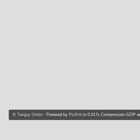
©
Tanguy Ortolo
- Powered by
PluXml
in 0.017s Compression GZIP ac