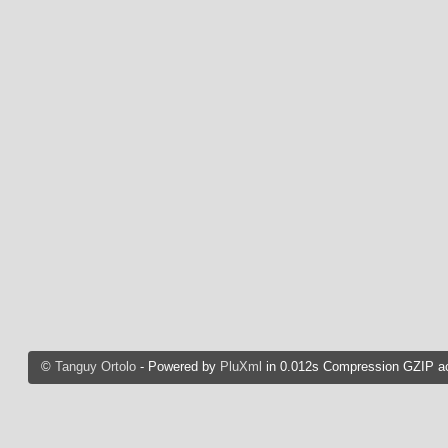
©
Tanguy Ortolo
- Powered by
PluXml
in 0.012s Compression GZIP ac