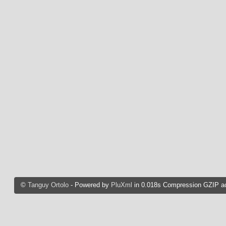
©
Tanguy Ortolo
- Powered by
PluXml
in 0.018s Compression GZIP ac