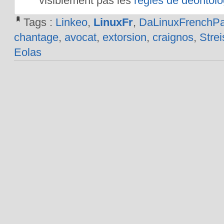
visiblement pas les
règles de déontolo
Tags :
Linkeo
,
LinuxFr
,
DaLinuxFrenchP
chantage
,
avocat
,
extorsion
,
craignos
,
Stre
Eolas