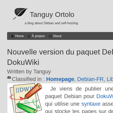
Tanguy Ortolo
a blog about Debian and self-hosting
Home
À propos
About
Nouvelle version du paquet De
DokuWiki
Written by Tanguy
Classified in :
Homepage
,
Debian-FR
,
Li
Je viens de publier u
paquet Debian pour
DokuW
qui utilise une
syntaxe
asse
qui stocke les pages sur de