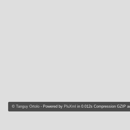
©
Tanguy Ortolo
- Powered by
PluXml
in 0.012s Compression GZIP ac