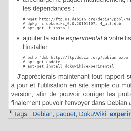
les dépendances :
# wget http://ftp.us.debian.org/debian/pool/ma
# dpkg -i dokuwiki_0.0.20101107a-4_all.deb

# apt-get -f install
ajouter la suite
experimental
à votre lis
l'installer :
# echo "deb http://ftp.debian.org/debian exper
# apt-get update

# apt-get install dokuwiki/experimental
J'apprécierais maintenant tout rapport sur
à jour et l'utilisation en site simple ou mu
version, afin de pouvoir corriger les pro
finalement pouvoir l'envoyer dans Debian
Tags :
Debian
,
paquet
,
DokuWiki
,
experi