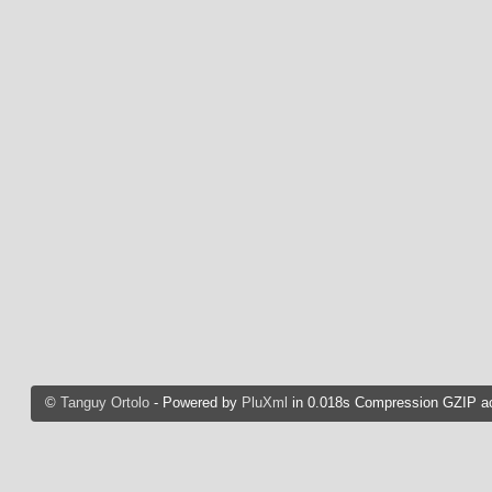
©
Tanguy Ortolo
- Powered by
PluXml
in 0.018s Compression GZIP ac