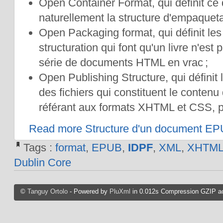
Open Container Format, qui définit ce 
naturellement la structure d'empaqueta
Open Packaging format, qui définit les
structuration qui font qu'un livre n'es
série de documents HTML en vrac ;
Open Publishing Structure, qui définit 
des fichiers qui constituent le contenu 
référant aux formats XHTML et CSS, po
Read more Structure d'un document EP
Tags :
format
,
EPUB
,
IDPF
,
XML
,
XHTM
Dublin Core
©
Tanguy Ortolo
- Powered by
PluXml
in 0.012s Compression GZIP ac