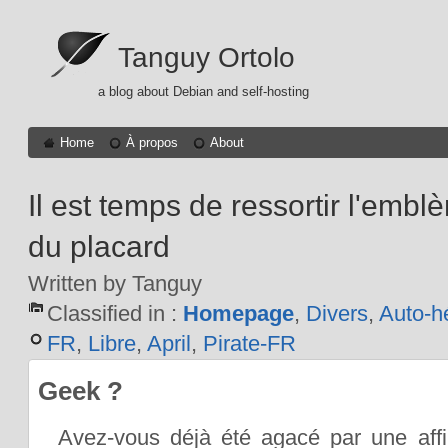
Tanguy Ortolo
a blog about Debian and self-hosting
Home
À propos
About
Il est temps de ressortir l'emb
du placard
Written by Tanguy
Classified in :
Homepage
,
Divers
,
Auto-h
FR
,
Libre
,
April
,
Pirate-FR
Geek ?
Avez-vous déjà été agacé par une affi