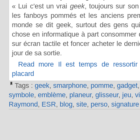
« Lui c'est un vrai
geek
, toujours sur so
les fanboys pommés et les anciens premi
monde se dit geek, surtout des gens qu
chose en informatique à part consommer du
sur écran tactile et foncer acheter le dern
jour de sa sortie.
Read more Il est temps de ressortir
placard
Tags :
geek
,
smarphone
,
pomme
,
gadget
symbole
,
emblème
,
planeur
,
glisseur
,
jeu
,
v
Raymond
,
ESR
,
blog
,
site
,
perso
,
signature