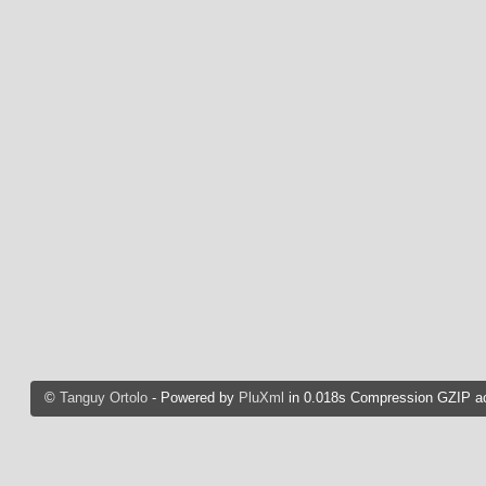
©
Tanguy Ortolo
- Powered by
PluXml
in 0.018s Compression GZIP ac