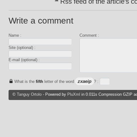
Rss feed of the article's
Write a comment
Name :
Comment :
Site (optional) :
E-mail (optional) :
zxaeip
What is the
fifth
letter of the word
? :
©
Tanguy Ortolo
- Powered by
PluXml
in 0.011s Compression GZIP ac